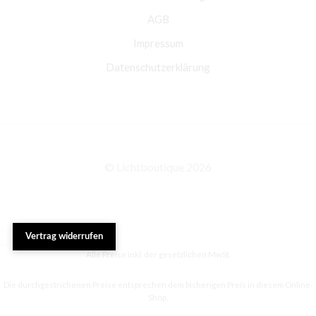
AGB
Impressum
Datenschutzerklärung
© Lichtboutique 2026
Vertrag widerrufen
Alle Preise inkl. der gesetzlichen MwSt.
Die durchgestrichenen Preise entsprechen dem bisherigen Preis in diesem Online-
Shop.