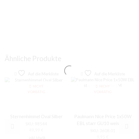
Ähnliche Produkte
Auf die Merkliste
Auf die Merkliste
NICHT
NICHT
VORRÄTIG
VORRÄTIG
Sternenhimmel Oval Silber
Paulmann Nice Price 1x50W
EBL starr GU10 weiss LM
SKU:
98544
49,99
€
SKU:
3608.01
9,95
€
inkl. MwSt.