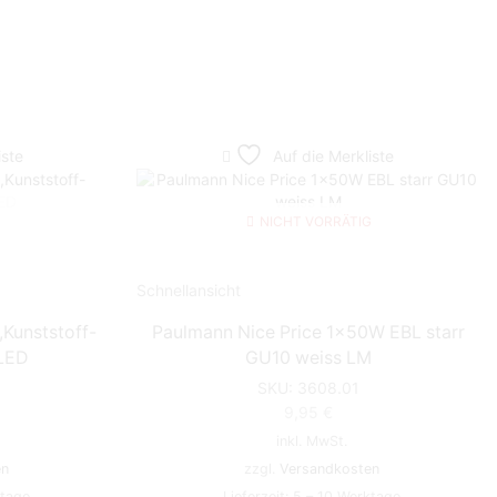
iste
Auf die Merkliste
NICHT VORRÄTIG
G
Schnellansicht
Kunststoff-
Paulmann Nice Price 1x50W EBL starr
LED
GU10 weiss LM
SKU:
3608.01
9,95
€
inkl. MwSt.
en
zzgl.
Versandkosten
ktage
Lieferzeit:
5 – 10 Werktage