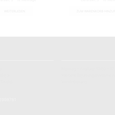
WEITERLESEN
ZUM WARENKORB HINZU
LADENÖFFNUNGSZEITEN
e
Montag – Freitag: 11:00 – 17
aße 9
Weitere Beratungstermine 
(Saale)
Vereinbarung.
7 83 78 89
-2998781
utique.de