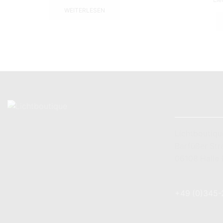
WEITERLESEN
KONTAKT
Lichtboutiqu
Barfüßer Str
06108 Halle 
+49 (0) 179 
+49 (0)345
info@lichtbo