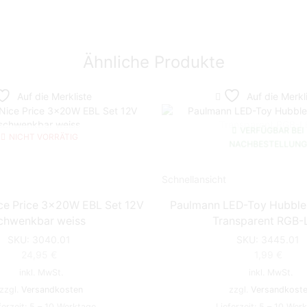
Ähnliche Produkte
Auf die Merkliste
Auf die Merkl
VERFÜGBAR BEI
NICHT VORRÄTIG
NACHBESTELLUN
Schnellansicht
ce Price 3x20W EBL Set 12V
Paulmann LED-Toy Hubble,
chwenkbar weiss
Transparent RGB-
SKU:
3040.01
SKU:
3445.01
24,95
€
1,99
€
inkl. MwSt.
inkl. MwSt.
zzgl.
Versandkosten
zzgl.
Versandkost
ferzeit:
5 – 10 Werktage
Lieferzeit:
5 – 10 Wer