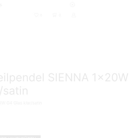
s
0
0
eilpendel SIENNA 1x20W
/satin
W G4 Glas klar/satin