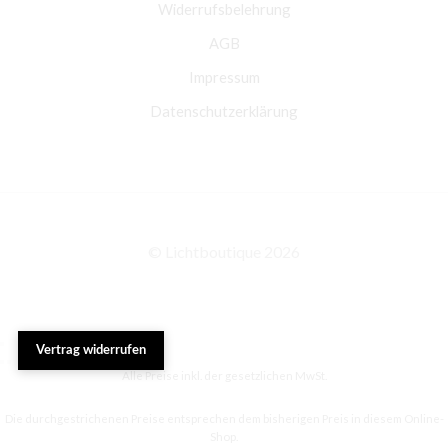
Widerrufsbelehrung
AGB
Impressum
Datenschutzerklärung
© Lichtboutique 2026
Vertrag widerrufen
Alle Preise inkl. der gesetzlichen MwSt.
Die durchgestrichenen Preise entsprechen dem bisherigen Preis in diesem Online-
Shop.