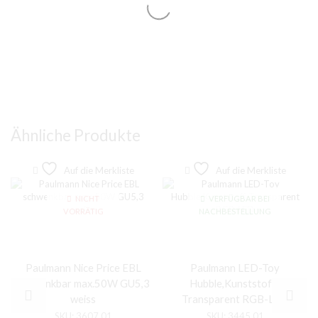
Ähnliche Produkte
Auf die Merkliste
Auf die Merkliste
NICHT
VERFÜGBAR BEI
VORRÄTIG
NACHBESTELLUNG
Paulmann Nice Price EBL
Paulmann LED-Toy
schwenkbar max.50W GU5,3
Hubble,Kunststoff-
weiss
Transparent RGB-LED
SKU:
3607.01
SKU:
3445.01