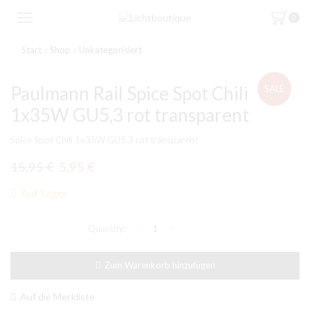
0
Start
Shop
Unkategorisiert
Paulmann Rail Spice Spot Chili
SALE
1x35W GU5,3 rot transparent
Spice Spot Chili 1x35W GU5,3 rot transparent
Ursprünglicher
Aktueller
15,95
€
5,95
€
Preis
Preis
Auf Lager
war:
ist:
Paulmann
15,95 €
5,95 €.
Rail
Spice
Spot
Zum Warenkorb hinzufügen
Chili
1x35W
GU5,3
Auf die Merkliste
rot