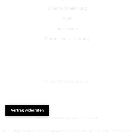
Widerrufsbelehrung
AGB
Impressum
Datenschutzerklärung
© Lichtboutique 2026
Vertrag widerrufen
Alle Preise inkl. der gesetzlichen MwSt.
Die durchgestrichenen Preise entsprechen dem bisherigen Preis in diesem Online-