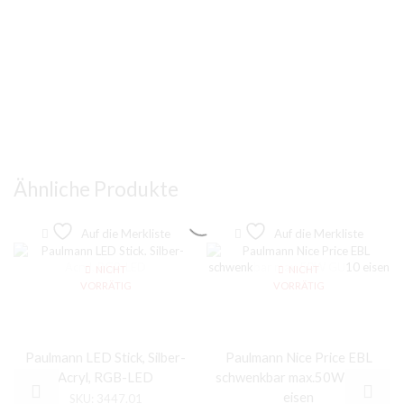
Ähnliche Produkte
Auf die Merkliste
Auf die Merkliste
NICHT
NICHT
VORRÄTIG
VORRÄTIG
Paulmann LED Stick, Silber-
Paulmann Nice Price EBL
Acryl, RGB-LED
schwenkbar max.50W GU10
eisen
SKU:
3447.01