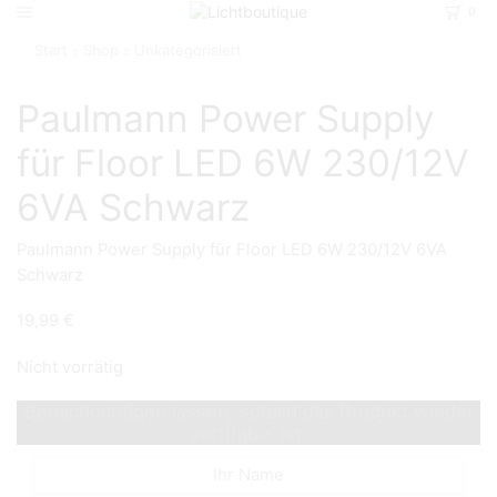
0
Start
Shop
Unkategorisiert
Paulmann Power Supply
für Floor LED 6W 230/12V
6VA Schwarz
Paulmann Power Supply für Floor LED 6W 230/12V 6VA
Schwarz
19,99
€
Nicht vorrätig
Benachrichtigen lassen, sobald das Produkt wieder
verfügbar ist.