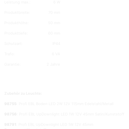
Leistung max.:
6 W
Produktbreite:
70 mm
Produkthöhe:
50 mm
Produkttiefe:
60 mm
Schutzart:
IP44
Trafo:
6 VA
Garantie:
2 Jahre
Zubehör zu Leuchte:
98755
: Profi EBL Boden LED 2W 12V 115mm Edelstahl/Metall
98756
: Profi EBL UpDownlight LED 1W 12V 45mm Satin/Kunststoff
98791
: Profi EBL UpDownlight LED 1W 12V 45mm