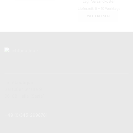
zzgl.
Versandkosten
Lieferzeit:
5 – 10 Werktage
WEITERLESEN
KONTAKT
Lichtboutique
Barfüßer Straße 9
06108 Halle (Saale)
+49 (0) 179 7 83 78 89
+49 (0)345-2998781
info@lichtboutique.de