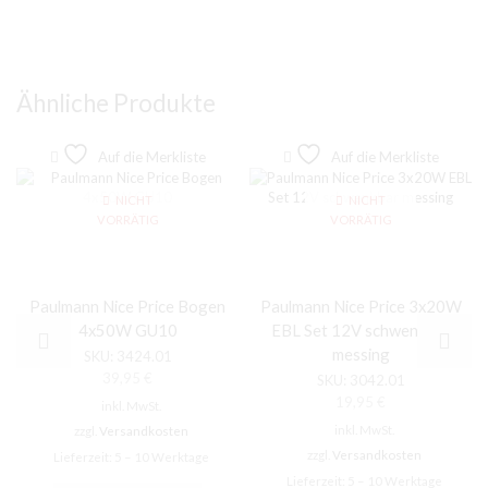
Ähnliche Produkte
Auf die Merkliste
Auf die Merkliste
NICHT
NICHT
VORRÄTIG
VORRÄTIG
Paulmann Nice Price Bogen
Paulmann Nice Price 3x20W
4x50W GU10
EBL Set 12V schwenkbar
messing
SKU:
3424.01
39,95
€
SKU:
3042.01
19,95
€
inkl. MwSt.
inkl. MwSt.
zzgl.
Versandkosten
zzgl.
Versandkosten
Lieferzeit:
5 – 10 Werktage
Lieferzeit:
5 – 10 Werktage