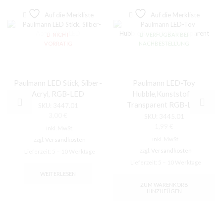
Auf die Merkliste
Auf die Merkliste
NICHT
VERFÜGBAR BEI
VORRÄTIG
NACHBESTELLUNG
Paulmann LED Stick, Silber-
Paulmann LED-Toy
Acryl, RGB-LED
Hubble,Kunststoff-
Transparent RGB-LED
SKU:
3447.01
3,00
€
SKU:
3445.01
1,99
€
inkl. MwSt.
inkl. MwSt.
zzgl.
Versandkosten
zzgl.
Versandkosten
Lieferzeit:
5 – 10 Werktage
Lieferzeit:
5 – 10 Werktage
WEITERLESEN
ZUM WARENKORB
HINZUFÜGEN