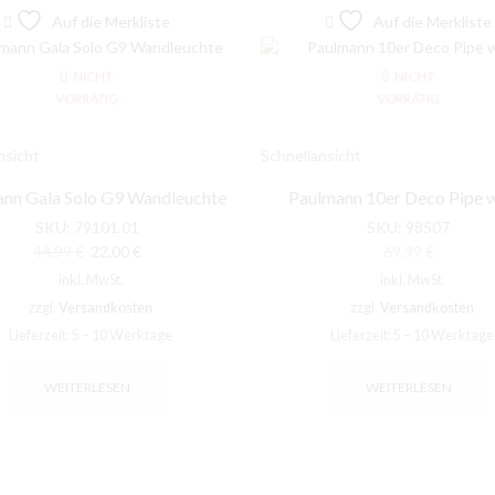
Auf die Merkliste
Auf die Merkliste
NICHT
NICHT
VORRÄTIG
VORRÄTIG
nsicht
Schnellansicht
nn Gala Solo G9 Wandleuchte
Paulmann 10er Deco Pipe 
SKU:
79101.01
SKU:
98507
Ursprünglicher
Aktueller
44,99
€
22,00
€
69,99
€
Preis
Preis
inkl. MwSt.
inkl. MwSt.
war:
ist:
zzgl.
Versandkosten
zzgl.
Versandkosten
44,99 €
22,00 €.
Lieferzeit:
5 – 10 Werktage
Lieferzeit:
5 – 10 Werktage
WEITERLESEN
WEITERLESEN