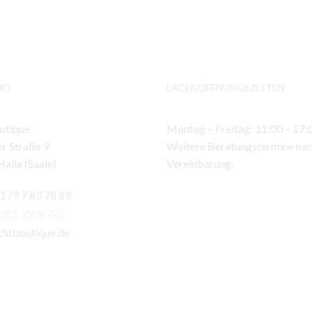
KT
LADENÖFFNUNGSZEITEN
utique
Montag – Freitag: 11:00 – 17:
r Straße 9
Weitere Beratungstermine na
alle (Saale)
Vereinbarung.
 179 7 83 78 89
)345-2998781
chtboutique.de