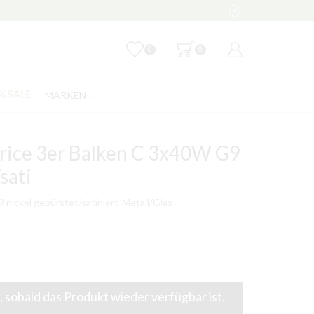
0
0
MARKEN
% SALE
rice 3er Balken C 3x40W G9
sati
 nickel gebürstet/satiniert-Metall/Glas
 sobald das Produkt wieder verfügbar ist.