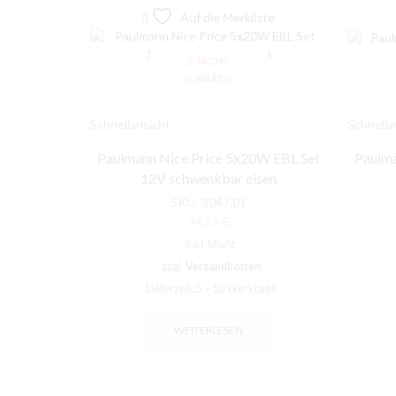
Auf die Merkliste
NICHT
VORRÄTIG
Schnellansicht
Schnella
Paulmann Nice Price 5x20W EBL Set
Paulma
12V schwenkbar eisen
SKU:
3047.01
34,95
€
inkl. MwSt.
zzgl.
Versandkosten
Lieferzeit:
5 – 10 Werktage
WEITERLESEN