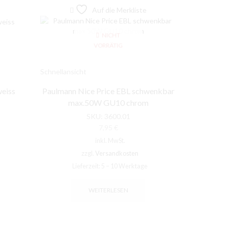
Auf die Merkliste
NICHT
VORRÄTIG
Schnellansicht
Schnellansic
weiss
Paulmann Nice Price EBL schwenkbar
Paulmann N
max.50W GU10 chrom
SKU:
3600.01
7,95
€
inkl. MwSt.
zzgl.
Versandkosten
Lieferzeit:
5 – 10 Werktage
Li
WEITERLESEN