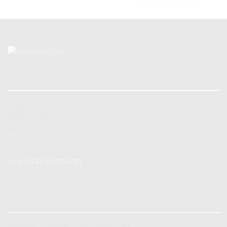
KONTAKT
Lichtboutique
Barfüßer Straße 9
06108 Halle (Saale)
+49 (0) 179 7 83 78 89
+49 (0)345-2998781
info@lichtboutique.de
LADENÖFFNUNGSZEITEN