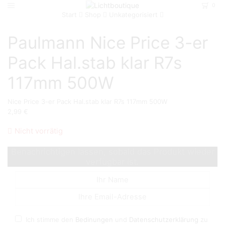
0
Start
Shop
Unkategorisiert
Paulmann Nice Price 3-er
Pack Hal.stab klar R7s
117mm 500W
Nice Price 3-er Pack Hal.stab klar R7s 117mm 500W
2,99
€
Nicht vorrätig
Benachrichtigen lassen, sobald das Produkt wieder
verfügbar ist.
Ich stimme den
Bedinungen
und
Datenschutzerklärung
zu