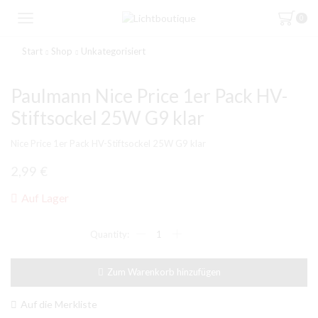
0
Start
Shop
Unkategorisiert
Paulmann Nice Price 1er Pack HV-
Stiftsockel 25W G9 klar
Nice Price 1er Pack HV-Stiftsockel 25W G9 klar
2,99
€
Auf Lager
Paulmann
Nice
Price
1er
Zum Warenkorb hinzufügen
Pack
HV-
Stiftsockel
Auf die Merkliste
25W