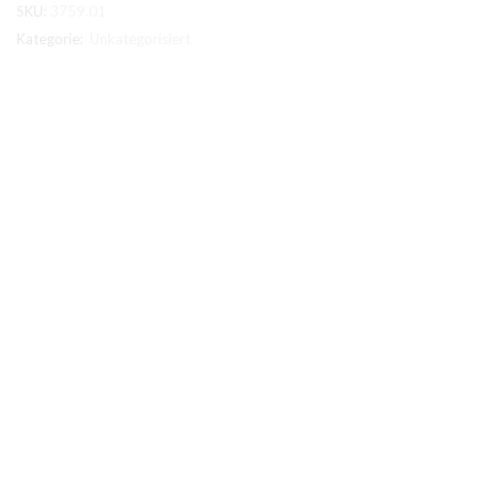
SKU:
3759.01
G9
klar
Kategorie:
Unkategorisiert
Menge