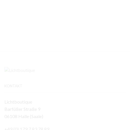
KONTAKT
Lichtboutique
Barfüßer Straße 9
06108 Halle (Saale)
+49 (0) 179 7 83 78 89