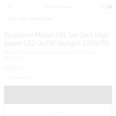
0
Start
Shop
Unkategorisiert
Paulmann Möbel ABL Set 3eck High
power LED 3x5W daylight 230V/70
Paulmann Möbel ABL Set 3eck High power LED 3x5W daylight
230V/700mA
239,00
€
Nicht vorrätig
Benachrichtigen lassen, sobald das Produkt wieder
verfügbar ist.