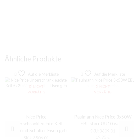
Ähnliche Produkte
Auf die Merkliste
Auf die Merkliste
NICHT
NICHT
VORRÄTIG
VORRÄTIG
Nice Price
Paulmann Nice Price 3x50W
Unterschrankleuchte Keil
EBL starr GU10 weiss
5x20W mit Schalter Eisen geb
SKU:
3609.01
19,95
€
SKU:
3506.01