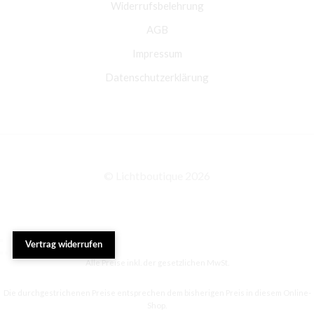
Widerrufsbelehrung
AGB
Impressum
Datenschutzerklärung
© Lichtboutique 2026
Vertrag widerrufen
Alle Preise inkl. der gesetzlichen MwSt.
Die durchgestrichenen Preise entsprechen dem bisherigen Preis in diesem Online-
Shop.