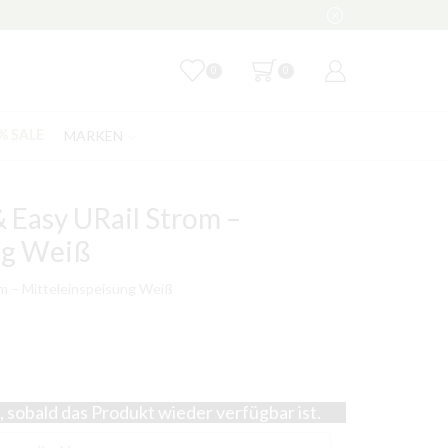
0
0
MARKEN
% SALE
 Easy URail Strom –
ng Weiß
om – Mitteleinspeisung Weiß
 sobald das Produkt wieder verfügbar ist.