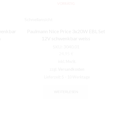
VORRÄTIG
Schnellansicht
Schnellansic
wenkbar
Paulmann Nice Price 3x20W EBL Set
Paulmann 
m
12V schwenkbar weiss
ma
SKU:
3040.01
24,95
€
inkl. MwSt.
zzgl.
Versandkosten
Lieferzeit:
5 – 10 Werktage
Li
WEITERLESEN