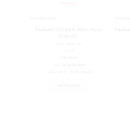
VORRÄTIG
Schnellansicht
Schnella
Paulmann LED Stick, Silber-Acryl,
Paulman
RGB-LED
SKU:
3447.01
3,00
€
inkl. MwSt.
zzgl.
Versandkosten
Lieferzeit:
5 – 10 Werktage
WEITERLESEN