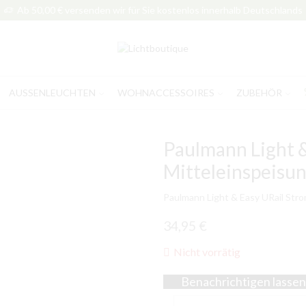
Ab 50,00 € versenden wir für Sie kostenlos innerhalb Deutschlands
AUSSENLEUCHTEN
WOHNACCESSOIRES
ZUBEHÖR
Paulmann Light &
Mitteleinspeisu
Paulmann Light & Easy URail Str
34,95
€
Nicht vorrätig
Benachrichtigen lassen,