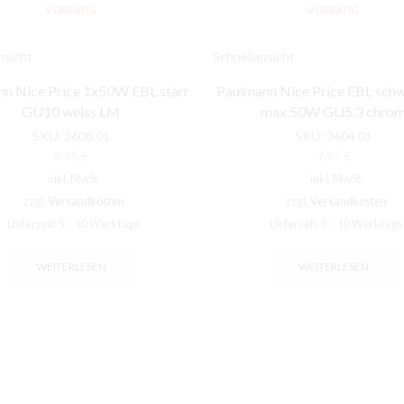
VORRÄTIG
VORRÄTIG
nsicht
Schnellansicht
n Nice Price 1x50W EBL starr
Paulmann Nice Price EBL sch
GU10 weiss LM
max.50W GU5,3 chro
SKU:
3608.01
SKU:
3604.01
9,95
€
7,95
€
inkl. MwSt.
inkl. MwSt.
zzgl.
Versandkosten
zzgl.
Versandkosten
Lieferzeit:
5 – 10 Werktage
Lieferzeit:
5 – 10 Werktage
WEITERLESEN
WEITERLESEN