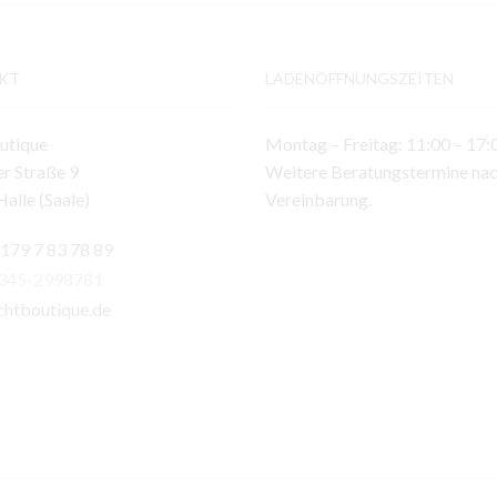
KT
LADENÖFFNUNGSZEITEN
utique
Montag – Freitag: 11:00 – 17:
r Straße 9
Weitere Beratungstermine na
alle (Saale)
Vereinbarung.
 179 7 83 78 89
)345-2998781
chtboutique.de