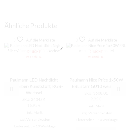
Ähnliche Produkte
Auf die Merkliste
Auf die Merkliste
NICHT
NICHT
VORRÄTIG
VORRÄTIG
Paulmann LED Nachtlicht
Paulmann Nice Price 1x50W
Night, Silber/Kunststoff, RGB-
EBL starr GU10 weiss LM
Wechsel
SKU:
3608.01
9,95
€
SKU:
3434.01
16,95
€
inkl. MwSt.
inkl. MwSt.
zzgl.
Versandkosten
zzgl.
Versandkosten
Lieferzeit:
5 – 10 Werktage
Lieferzeit:
5 – 10 Werktage