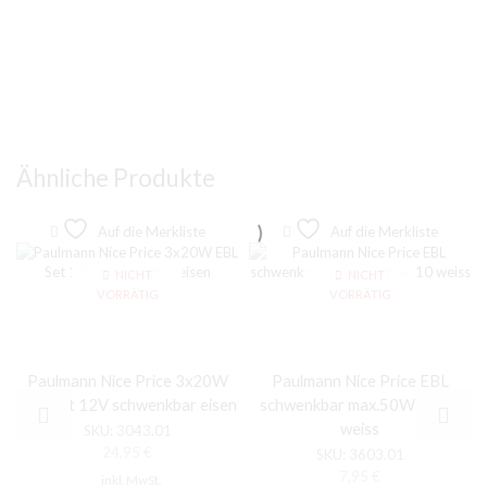
Ähnliche Produkte
Auf die Merkliste
Auf die Merkliste
NICHT
NICHT
VORRÄTIG
VORRÄTIG
Paulmann Nice Price 3x20W
Paulmann Nice Price EBL
EBL Set 12V schwenkbar eisen
schwenkbar max.50W GU10
weiss
SKU:
3043.01
24,95
€
SKU:
3603.01
7,95
€
inkl. MwSt.