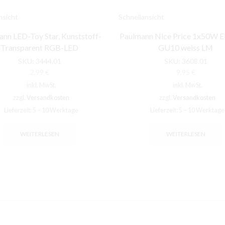
nsicht
Schnellansicht
nn LED-Toy Star, Kunststoff-
Paulmann Nice Price 1x50W E
Transparent RGB-LED
GU10 weiss LM
SKU:
3444.01
SKU:
3608.01
2,99
€
9,95
€
inkl. MwSt.
inkl. MwSt.
zzgl.
Versandkosten
zzgl.
Versandkosten
Lieferzeit:
5 – 10 Werktage
Lieferzeit:
5 – 10 Werktage
WEITERLESEN
WEITERLESEN