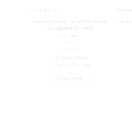
Schnellansicht
Schnella
Paulmann Nice Price 5x20W EBL Set
Paulma
12V schwenkbar weiss
SKU:
3044.01
34,95
€
inkl. MwSt.
zzgl.
Versandkosten
Lieferzeit:
5 – 10 Werktage
WEITERLESEN