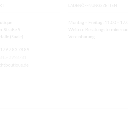
KT
LADENÖFFNUNGSZEITEN
utique
Montag – Freitag: 11:00 – 17:
r Straße 9
Weitere Beratungstermine na
alle (Saale)
Vereinbarung.
 179 7 83 78 89
)345-2998781
chtboutique.de