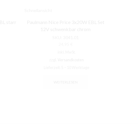
Schnellansicht
Schnellansic
BL starr
Paulmann Nice Price 3x20W EBL Set
Paulmann 
12V schwenkbar chrom
ma
SKU:
3041.01
24,95
€
inkl. MwSt.
zzgl.
Versandkosten
Lieferzeit:
5 – 10 Werktage
Li
WEITERLESEN