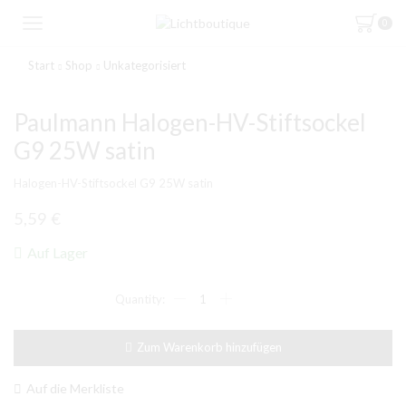
0
Start
Shop
Unkategorisiert
Paulmann Halogen-HV-Stiftsockel
G9 25W satin
Halogen-HV-Stiftsockel G9 25W satin
5,59
€
Auf Lager
Paulmann
Halogen-
HV-
Stiftsockel
Zum Warenkorb hinzufügen
G9
25W
satin
Auf die Merkliste
Menge