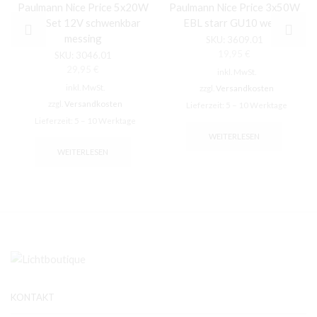
Paulmann Nice Price 5x20W
Paulmann Nice Price 3x50W
EBL Set 12V schwenkbar
EBL starr GU10 weiss
messing
SKU:
3609.01
19,95
€
SKU:
3046.01
29,95
€
inkl. MwSt.
inkl. MwSt.
zzgl.
Versandkosten
zzgl.
Versandkosten
Lieferzeit:
5 – 10 Werktage
Lieferzeit:
5 – 10 Werktage
WEITERLESEN
WEITERLESEN
KONTAKT