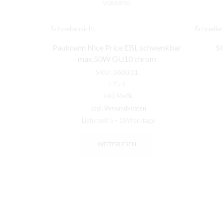
VORRÄTIG
Schnellansicht
Schnella
Paulmann Nice Price EBL schwenkbar
S
max.50W GU10 chrom
SKU:
3600.01
7,95
€
inkl. MwSt.
zzgl.
Versandkosten
Lieferzeit:
5 – 10 Werktage
WEITERLESEN