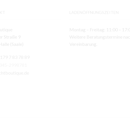
KT
LADENÖFFNUNGSZEITEN
utique
Montag – Freitag: 11:00 – 17:
r Straße 9
Weitere Beratungstermine na
alle (Saale)
Vereinbarung.
 179 7 83 78 89
)345-2998781
chtboutique.de