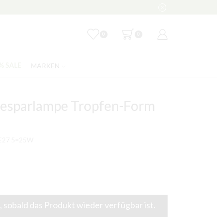
0
0
MARKEN
% SALE
esparlampe Tropfen-Form
 E27 5=25W
 sobald das Produkt wieder verfügbar ist.