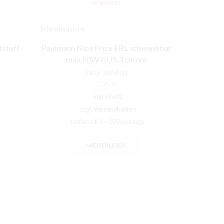
VORRÄTIG
Schnellansicht
Schnellansic
tstoff-
Paulmann Nice Price EBL schwenkbar
Paulmann 
max.50W GU5,3 chrom
12
SKU:
3604.01
7,95
€
inkl. MwSt.
zzgl.
Versandkosten
Lieferzeit:
5 – 10 Werktage
Li
WEITERLESEN