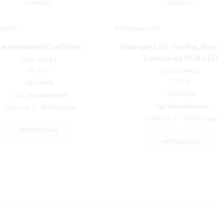
VORRÄTIG
VORRÄTIG
nsicht
Schnellansicht
ternenhimmel Oval Silber
Paulmann LED-Toy Star, Kuns
Transparent RGB-LED
SKU:
98544
49,99
€
SKU:
3444.01
2,99
€
inkl. MwSt.
inkl. MwSt.
zzgl.
Versandkosten
zzgl.
Versandkosten
Lieferzeit:
5 – 10 Werktage
Lieferzeit:
5 – 10 Werktage
WEITERLESEN
WEITERLESEN