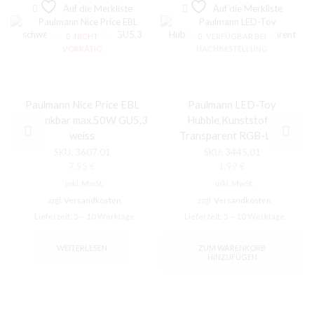
Auf die Merkliste
Auf die Merkliste
NICHT
VERFÜGBAR BEI
VORRÄTIG
NACHBESTELLUNG
Paulmann Nice Price EBL
Paulmann LED-Toy
schwenkbar max.50W GU5,3
Hubble,Kunststoff-
weiss
Transparent RGB-LED
SKU:
3607.01
SKU:
3445.01
7,95
€
1,99
€
inkl. MwSt.
inkl. MwSt.
zzgl.
Versandkosten
zzgl.
Versandkosten
Lieferzeit:
5 – 10 Werktage
Lieferzeit:
5 – 10 Werktage
WEITERLESEN
ZUM WARENKORB
HINZUFÜGEN