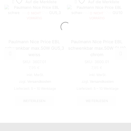
Auf die Merkliste
Auf die Merkliste
NICHT
NICHT
VORRÄTIG
VORRÄTIG
Paulmann Nice Price EBL
Paulmann Nice Price EBL
schwenkbar max.50W GU5,3
schwenkbar max.50W GU10
weiss
chrom
SKU:
3607.01
SKU:
3600.01
7,95
€
7,95
€
inkl. MwSt.
inkl. MwSt.
zzgl.
Versandkosten
zzgl.
Versandkosten
Lieferzeit:
5 – 10 Werktage
Lieferzeit:
5 – 10 Werktage
WEITERLESEN
WEITERLESEN