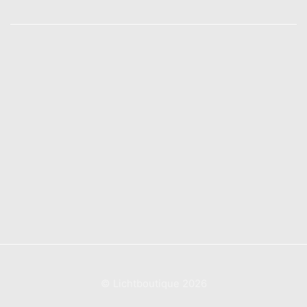
INFORMATIONEN
Zahlungsarten
Versandarten
Vertrag widerrufen
Widerrufsbelehrung
AGB
Impressum
Datenschutzerklärung
© Lichtboutique 2026