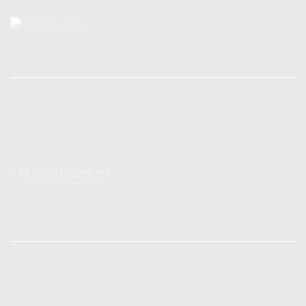
KONTAKT
Lichtboutique
Barfüßer Straße 9
06108 Halle (Saale)
+49 (0) 179 7 83 78 89
+49 (0)345-2998781
info@lichtboutique.de
LADENÖFFNUNGSZEITEN
Montag – Freitag: 11:00 – 17:00 Uhr
Weitere Beratungstermine nach Vereinbarung.