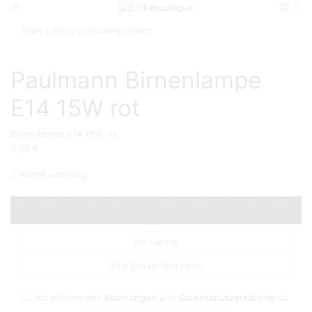
0
Start
Shop
Unkategorisiert
Paulmann Birnenlampe
E14 15W rot
Birnenlampe E14 15W rot
3,99
€
Nicht vorrätig
Benachrichtigen lassen, sobald das Produkt wieder
verfügbar ist.
Ich stimme den
Bedinungen
und
Datenschutzerklärung
zu