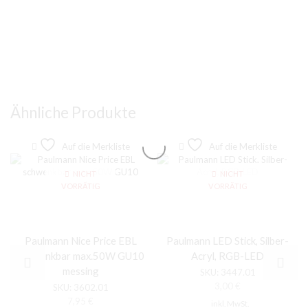
Ähnliche Produkte
Auf die Merkliste
Auf die Merkliste
NICHT
NICHT
VORRÄTIG
VORRÄTIG
Paulmann Nice Price EBL
Paulmann LED Stick, Silber-
schwenkbar max.50W GU10
Acryl, RGB-LED
messing
SKU:
3447.01
3,00
€
SKU:
3602.01
7,95
€
inkl. MwSt.