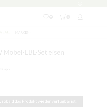
0
0
MARKEN
% SALE
 Möbel-EBL-Set eisen
pKlapp
 sobald das Produkt wieder verfügbar ist.