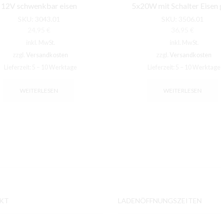
12V schwenkbar eisen
5x20W mit Schalter Eisen
SKU:
3043.01
SKU:
3506.01
24,95
€
36,95
€
inkl. MwSt.
inkl. MwSt.
zzgl.
Versandkosten
zzgl.
Versandkosten
Lieferzeit:
5 – 10 Werktage
Lieferzeit:
5 – 10 Werktage
WEITERLESEN
WEITERLESEN
KT
LADENÖFFNUNGSZEITEN