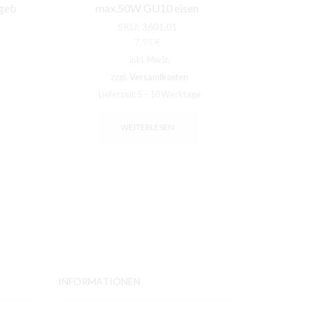
 geb
max.50W GU10 eisen
ma
SKU:
3601.01
7,95
€
inkl. MwSt.
zzgl.
Versandkosten
Lieferzeit:
5 – 10 Werktage
Li
WEITERLESEN
INFORMATIONEN