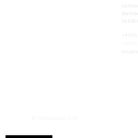
Lichtbo
Barfüße
06108 H
+49 (0)
+49 (0
info@li
© Lichtboutique 2026