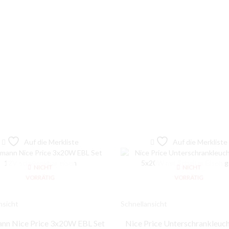
Auf die Merkliste
Auf die Merkliste
NICHT
NICHT
VORRÄTIG
VORRÄTIG
nsicht
Schnellansicht
nn Nice Price 3x20W EBL Set
Nice Price Unterschrankleuch