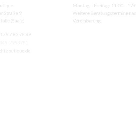
utique
Montag – Freitag: 11:00 – 17:
r Straße 9
Weitere Beratungstermine na
alle (Saale)
Vereinbarung.
 179 7 83 78 89
)345-2998781
chtboutique.de