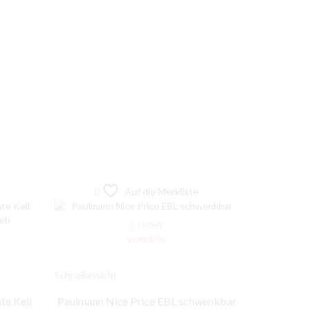
Auf die Merkliste
NICHT
VORRÄTIG
Schnellansicht
Schnellansic
te Keil
Paulmann Nice Price EBL schwenkbar
Paulmann 