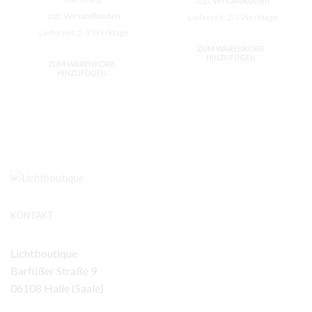
zzgl.
Versandkosten
24,99 €
15,00 €.
war:
ist:
zzgl.
Versandkosten
Lieferzeit:
2-3 Werktage
79,95 €
55,00 €.
Lieferzeit:
2-3 Werktage
ZUM WARENKORB
HINZUFÜGEN
ZUM WARENKORB
HINZUFÜGEN
KONTAKT
Lichtboutique
Barfüßer Straße 9
06108 Halle (Saale)