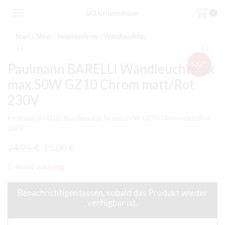
0
Start
Shop
Innenleuchten
Wandleuchten
SALE
Paulmann BARELLI Wandleuchte 1x
max.50W GZ10 Chrom matt/Rot
230V
Paulmann BARELLI Wandleuchte 1x max.50W GZ10 Chrom matt/Rot
230V
Ursprünglicher
Aktueller
24,95
€
15,00
€
Preis
Preis
Nicht vorrätig
war:
ist:
24,95 €
15,00 €.
Benachrichtigen lassen, sobald das Produkt wieder
verfügbar ist.