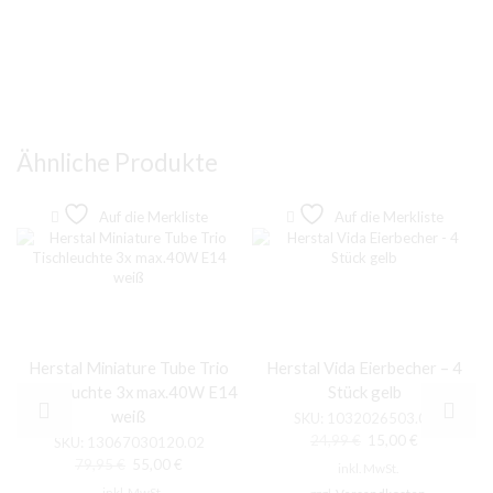
Ähnliche Produkte
Auf die Merkliste
Auf die Merkliste
Herstal Miniature Tube Trio
Herstal Vida Eierbecher – 4
Tischleuchte 3x max.40W E14
Stück gelb
weiß
SKU:
1032026503.02
Ursprünglicher
Aktueller
24,99
€
15,00
€
SKU:
13067030120.02
Preis
Preis
Ursprünglicher
Aktueller
79,95
€
55,00
€
inkl. MwSt.
war:
ist:
Preis
Preis
inkl. MwSt.