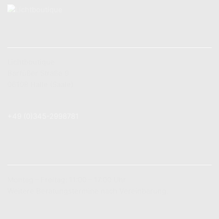
KONTAKT
Lichtboutique
Barfüßer Straße 9
06108 Halle (Saale)
+49 (0) 179 7 83 78 89
+49 (0)345-2998781
info@lichtboutique.de
LADENÖFFNUNGSZEITEN
Montag – Freitag: 11:00 – 17:00 Uhr
Weitere Beratungstermine nach Vereinbarung.
INFORMATIONEN