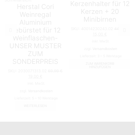
Kerzenhalter für 12
Herstal Cori
Kerzen + 20
Weinregal
Minibirnen
Aluminium
gebürstet für 12
SKU:
40014230243.02
44,99
€
Ursprünglicher
Aktueller
15,00
€
Weinflaschen-
Preis
Preis
inkl. MwSt.
UNSER MUSTER
war:
ist:
zzgl.
Versandkosten
44,99 €
15,00 €.
ZUM
Lieferzeit:
3 – 5 Werktage
SONDERPREIS
ZUM WARENKORB
HINZUFÜGEN
SKU:
2030071313.02
69,99
€
Ursprünglicher
Aktueller
19,00
€
Preis
Preis
inkl. MwSt.
war:
ist:
zzgl.
Versandkosten
69,99 €
19,00 €.
Lieferzeit:
5 – 10 Werktage
WEITERLESEN