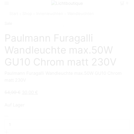
0
Start
Shop
Innenleuchten
Wandleuchten
Sale
Paulmann Furagalli
Wandleuchte max.50W
GU10 Chrom matt 230V
Paulmann Furagalli Wandleuchte max.50W GU10 Chrom
matt 230V
Ursprünglicher
Aktueller
54,99
€
30,00
€
Preis
Preis
Auf Lager
war:
ist:
54,99 €
30,00 €.
Paulmann
Furagalli
Wandleuchte
max.50W