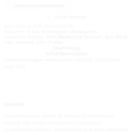
GU10
ZUM WARENKORB HINZUFÜGEN
Chrom
matt
Auf die Merkliste
230V
Menge
SKU:
79264.01
GTIN:
4000870792643
Kategorien:
% Sale
,
Innenleuchten
,
Wandleuchten
Stichwörter:
Schalter
,
GU10
,
Wandleuchte
,
Paulmann
,
Spot
,
Metall
,
matt
,
Aluminium
,
230V
,
Strahler
Beschreibung
Artikel-Eigenschaften
Paulmann Furagalli Wandleuchte max.50W GU10 Chrom
matt 230V
Sicherheit
Unsere Produkte stehen für höchste Sicherheit und
Qualität. Alle Artikel entsprechen festgelegten
europäischen Normen. Alle Produkte sind, auch wenn eine