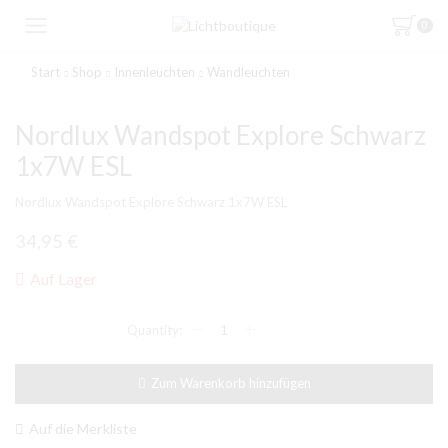
0
Start
Shop
Innenleuchten
Wandleuchten
Nordlux Wandspot Explore Schwarz
1x7W ESL
Nordlux Wandspot Explore Schwarz 1x7W ESL
34,95
€
Auf Lager
Nordlux
Wandspot
Explore
Schwarz
Zum Warenkorb hinzufügen
1x7W
ESL
Menge
Auf die Merkliste