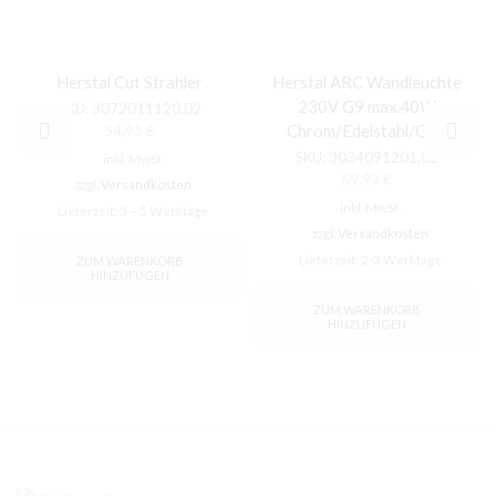
Herstal Cut Strahler
Herstal ARC Wandleuchte
230V G9 max.40W
SKU:
3072011120.02
Chrom/Edelstahl/Glas
54,95
€
SKU:
3034091201.02
inkl. MwSt.
59,99
€
zzgl.
Versandkosten
inkl. MwSt.
Lieferzeit:
3 – 5 Werktage
zzgl.
Versandkosten
Lieferzeit:
2-3 Werktage
ZUM WARENKORB
HINZUFÜGEN
ZUM WARENKORB
HINZUFÜGEN