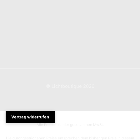
Vertrag widerrufen
Widerrufsbelehrung
AGB
Impressum
Datenschutzerklärung
© Lichtboutique 2026
Vertrag widerrufen
Alle Preise inkl. der gesetzlichen MwSt.
Die durchgestrichenen Preise entsprechen dem bisherigen Preis in diesem