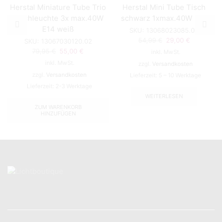
Herstal Miniature Tube Trio
Herstal Mini Tube Tisch
Tischleuchte 3x max.40W
schwarz 1xmax.40W E14
E14 weiß
SKU:
13068023085.02
Ursprünglicher
Aktueller
54,99
€
29,00
€
SKU:
13067030120.02
Preis
Preis
Ursprünglicher
Aktueller
79,95
€
55,00
€
inkl. MwSt.
war:
ist:
Preis
Preis
inkl. MwSt.
zzgl.
Versandkosten
54,99 €
29,00 €.
war:
ist:
zzgl.
Versandkosten
Lieferzeit:
5 – 10 Werktage
79,95 €
55,00 €.
Lieferzeit:
2-3 Werktage
WEITERLESEN
ZUM WARENKORB
HINZUFÜGEN
KONTAKT