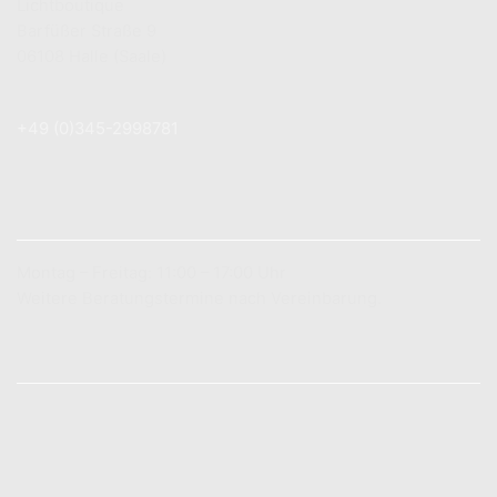
Lichtboutique
Barfüßer Straße 9
06108 Halle (Saale)
+49 (0) 179 7 83 78 89
+49 (0)345-2998781
info@lichtboutique.de
LADENÖFFNUNGSZEITEN
Montag – Freitag: 11:00 – 17:00 Uhr
Weitere Beratungstermine nach Vereinbarung.
INFORMATIONEN
Zahlungsarten
Versandarten