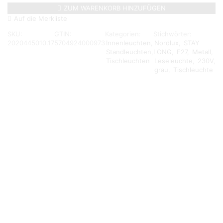
Tischleuchte
ZUM WARENKORB HINZUFÜGEN
max.60W
Auf die Merkliste
Metall
SKU:
GTIN:
grau,
Kategorien:
Stichwörter:
2020445010.17
5704924000973
H:54,5cm,
Innenleuchten
,
Nordlux
,
STAY
Ausladung:72,3cm
Standleuchten
,
LONG
,
E27
,
Metall
,
Menge
Tischleuchten
Leseleuchte
,
230V
,
grau
,
Tischleuchte