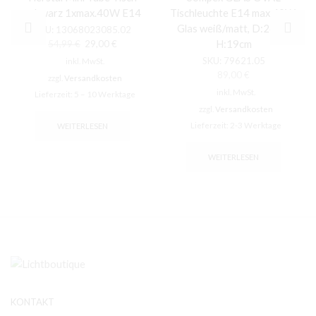
schwarz 1xmax.40W E14
Tischleuchte E14 max.40W,
Glas weiß/matt, D:24cm,
SKU:
13068023085.02
Ursprünglicher
Aktueller
H:19cm
54,99
€
29,00
€
Preis
Preis
SKU:
79621.05
inkl. MwSt.
war:
ist:
89,00
€
zzgl.
Versandkosten
54,99 €
29,00 €.
inkl. MwSt.
Lieferzeit:
5 – 10 Werktage
zzgl.
Versandkosten
Lieferzeit:
2-3 Werktage
WEITERLESEN
WEITERLESEN
KONTAKT