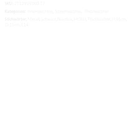
SKU:
2112825003.17
Menge
Kategorien:
Innenleuchten
,
Standleuchten
,
Tischleuchten
Stichwörter:
Metall
,
Schwarz
,
Nordlux
,
MOLLI
,
Tischleuchte
,
H:46cm
,
D:15cm
,
E14