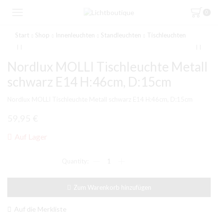
0
Start
Shop
Innenleuchten
Standleuchten
Tischleuchten
Nordlux MOLLI Tischleuchte Metall
schwarz E14 H:46cm, D:15cm
Nordlux MOLLI Tischleuchte Metall schwarz E14 H:46cm, D:15cm
59,95
€
Auf Lager
Nordlux
MOLLI
Tischleuchte
Metall
Zum Warenkorb hinzufügen
schwarz
E14
H:46cm,
Auf die Merkliste
D:15cm