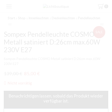
0
Start
Shop
Innenleuchten
Deckenleuchten
Pendelleuchten
SALE
Sompex Pendelleuchte COSMO
Metall satiniert D:26cm max.60W
230V E27
Sompex Pendelleuchte COSMO Metall satiniert D:26cm max.60W
230V E27
Ursprünglicher
Aktueller
139,00
€
85,00
€
Preis
Preis
Nicht vorrätig
war:
ist:
139,00 €
85,00 €.
Benachrichtigen lassen, sobald das Produkt wieder
verfügbar ist.