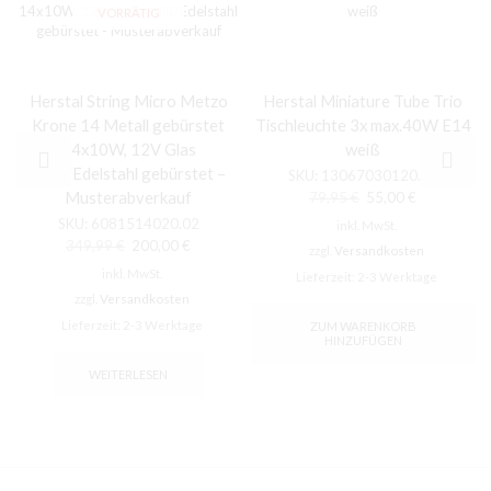
VORRÄTIG
Herstal String Micro Metzo
Herstal Miniature Tube Trio
Krone 14 Metall gebürstet
Tischleuchte 3x max.40W E14
14x10W, 12V Glas
weiß
weiß/Edelstahl gebürstet –
SKU:
13067030120.02
Musterabverkauf
Ursprünglicher
Aktueller
79,95
€
55,00
€
Preis
Preis
SKU:
6081514020.02
inkl. MwSt.
war:
ist:
Ursprünglicher
Aktueller
349,99
€
200,00
€
zzgl.
Versandkosten
79,95 €
55,00 €.
Preis
Preis
inkl. MwSt.
Lieferzeit:
2-3 Werktage
war:
ist:
zzgl.
Versandkosten
349,99 €
200,00 €.
Lieferzeit:
2-3 Werktage
ZUM WARENKORB
HINZUFÜGEN
WEITERLESEN