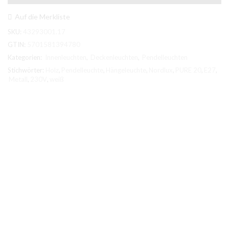
E27
Metall
Auf die Merkliste
Weiß
SKU:
43293001.17
matt/Eschen-
Holz
GTIN:
5701581394780
Menge
Kategorien:
Innenleuchten
,
Deckenleuchten
,
Pendelleuchten
Stichwörter:
Holz
,
Pendelleuchte
,
Hängeleuchte
,
Nordlux
,
PURE 20
,
E27
,
Metall
,
230V
,
weiß