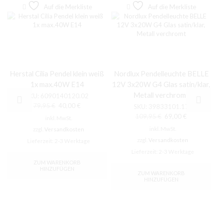
Auf die Merkliste
Auf die Merkliste
Herstal Cilia Pendel klein weiß
Nordlux Pendelleuchte BELLE
1x max.40W E14
12V 3x20W G4 Glas satin/klar,
Metall verchromt
SKU:
6090140120.02
Ursprünglicher
Aktueller
79,95
€
40,00
€
SKU:
39833101.17
Preis
Preis
Ursprünglicher
Aktueller
109,95
€
69,00
€
inkl. MwSt.
war:
ist:
Preis
Preis
inkl. MwSt.
zzgl.
Versandkosten
79,95 €
40,00 €.
war:
ist:
zzgl.
Versandkosten
Lieferzeit:
2-3 Werktage
109,95 €
69,00 €.
Lieferzeit:
2-3 Werktage
ZUM WARENKORB
HINZUFÜGEN
ZUM WARENKORB
HINZUFÜGEN