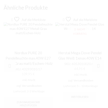
Ähnliche Produkte
Auf die Merkliste
Auf die Merkliste
NICHT
VORRÄTIG
Nordlux PURE 20
Herstal Mega Dove Pendel
Pendelleuchte max.40W E27
Glas Weiß 1xmax.40W E14
Metall Grau matt/Eschen-Holz
SKU:
6053010020.02
64,95
€
SKU:
43293010.17
109,95
€
inkl. MwSt.
inkl. MwSt.
zzgl.
Versandkosten
zzgl.
Versandkosten
Lieferzeit:
5 – 10 Werktage
Lieferzeit:
2-3 Werktage
WEITERLESEN
ZUM WARENKORB
HINZUFÜGEN