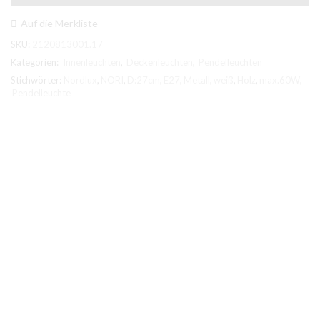
max.60W
E27
Auf die Merkliste
Metall
SKU:
2120813001.17
White/Ash
wood
Kategorien:
Innenleuchten
,
Deckenleuchten
,
Pendelleuchten
Menge
Stichwörter:
Nordlux
,
NORI
,
D:27cm
,
E27
,
Metall
,
weiß
,
Holz
,
max.60W
,
Pendelleuchte