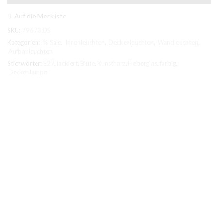
max.60W
E27,
Auf die Merkliste
Kunstharz
SKU:
79673.05
lackiert
Menge
Kategorien:
% Sale
,
Innenleuchten
,
Deckenleuchten
,
Wandleuchten
,
Aufbauleuchten
Stichwörter:
E27
,
lackiert
,
Blüte
,
Kunstharz
,
Fieberglas
,
farbig
,
Deckenlampe