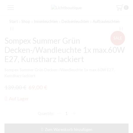
0
Start
Shop
Innenleuchten
Deckenleuchten
Aufbauleuchten
SALE
Sompex Summer Grün
Decken-/Wandleuchte 1x max.60W
E27, Kunstharz lackiert
Sompex Summer Grün Decken-/Wandleuchte 1x max.60W E27,
Kunstharz lackiert
Ursprünglicher
Aktueller
139,00
€
69,00
€
Preis
Preis
Auf Lager
war:
ist:
Sompex
139,00 €
69,00 €.
Summer
Grün
Decken-/Wandleuchte
Zum Warenkorb hinzufügen
1x