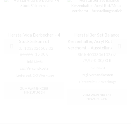
Herstal Vida Eierbecher – 4
Herstal 3er Set Balance
Stück Silikon rot
Kerzenhalter, Acryl Rot/Metall
verchomt – Ausstellungsstück
SKU:
1032026502.02
Ursprünglicher
Aktueller
24,99
€
15,00
€
SKU:
4003306102.02
Preis
Preis
Ursprünglicher
Aktueller
79,99
€
30,00
€
inkl. MwSt.
war:
ist:
Preis
Preis
inkl. MwSt.
zzgl.
Versandkosten
24,99 €
15,00 €.
war:
ist:
zzgl.
Versandkosten
Lieferzeit:
2-3 Werktage
79,99 €
30,00 €.
Lieferzeit:
2-3 Werktage
ZUM WARENKORB
HINZUFÜGEN
ZUM WARENKORB
HINZUFÜGEN