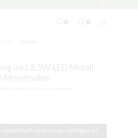
0
0
MARKEN
% SALE
ong inkl. 8.5W LED Metall
ep Moodmaker
LED Metall weiß/weiß 3-step Moodmaker
 sobald das Produkt wieder verfügbar ist.