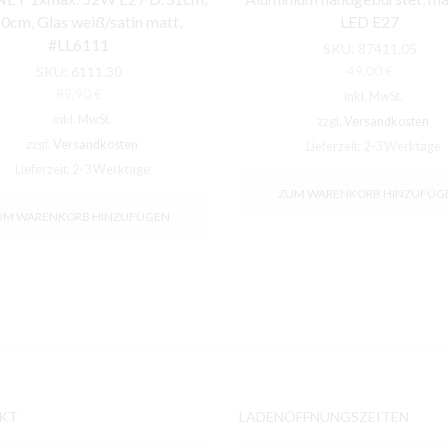
0cm, Glas weiß/satin matt,
LED E27
#LL6111
SKU:
87411.05
49,00
€
SKU:
6111.30
89,90
€
inkl. MwSt.
inkl. MwSt.
zzgl.
Versandkosten
zzgl.
Versandkosten
Lieferzeit:
2-3 Werktage
Lieferzeit:
2-3 Werktage
ZUM WARENKORB HINZUFÜG
UM WARENKORB HINZUFÜGEN
KT
LADENÖFFNUNGSZEITEN