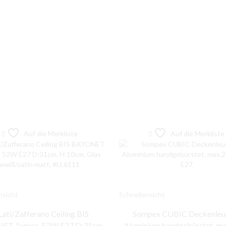
Auf die Merkliste
Auf die Merkliste
nsicht
Schnellansicht
Lati/Zafferano Ceiling BIS
Sompex CUBIC Deckenleu
ET 1xmax. 52W E27 D:31cm,
Aluminium handgebürstet, m