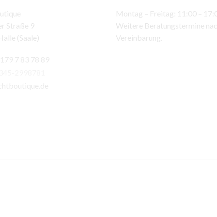
utique
Montag – Freitag: 11:00 – 17:
r Straße 9
Weitere Beratungstermine na
alle (Saale)
Vereinbarung.
 179 7 83 78 89
)345-2998781
chtboutique.de