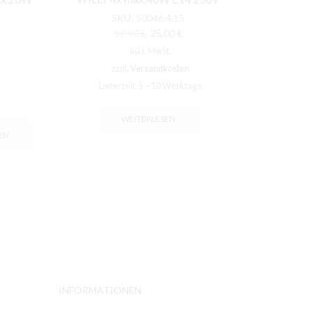
SKU:
50046.4.15
Ursprünglicher
Aktueller
59,90
€
25,00
€
Preis
Preis
inkl. MwSt.
war:
ist:
zzgl.
Versandkosten
59,90 €
25,00 €.
Lieferzeit:
5 – 10 Werktage
L
WEITERLESEN
ZUM 
EN
INFORMATIONEN