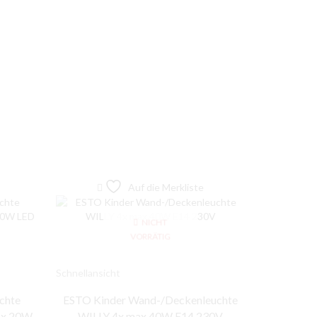
Auf die Merkliste
NICHT
VORRÄTIG
Schnellansicht
Schnellansic
chte
ESTO Kinder Wand-/Deckenleuchte
Sompex 
ax.20W
WILLY 4x max.40W E14 230V
gebürst