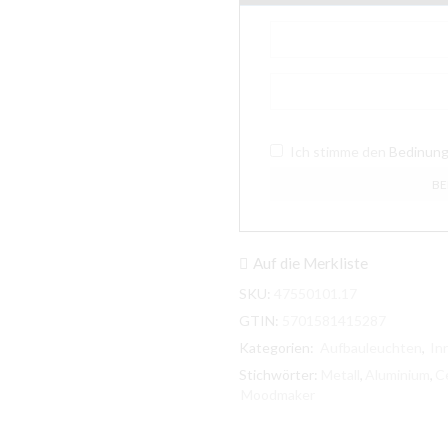
Ich stimme den
Bedinun
Auf die Merkliste
SKU:
47550101.17
GTIN:
5701581415287
Kategorien:
Aufbauleuchten
,
In
Stichwörter:
Metall
,
Aluminium
,
Ce
Moodmaker