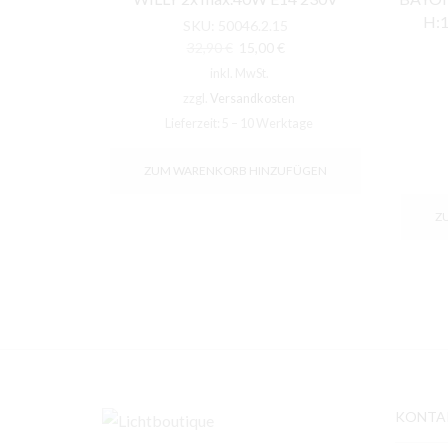
H:1
SKU:
50046.2.15
Ursprünglicher
Aktueller
32,90
€
15,00
€
Preis
Preis
inkl. MwSt.
war:
ist:
zzgl.
Versandkosten
32,90 €
15,00 €.
Lieferzeit:
5 – 10 Werktage
ZUM WARENKORB HINZUFÜGEN
Z
KONTA