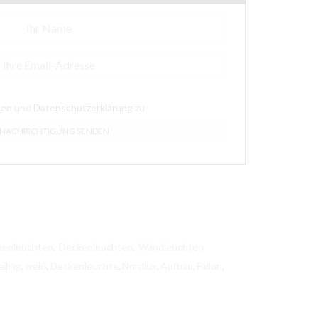
gen
und
Datenschutzerklärung
zu
nenleuchten
,
Deckenleuchten
,
Wandleuchten
iling
,
weiß
,
Deckenleuchte
,
Nordlux
,
Aufbau
,
Fallon
,