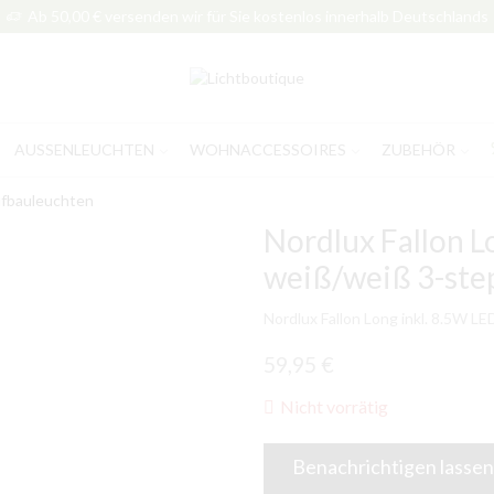
Ab 50,00 € versenden wir für Sie kostenlos innerhalb Deutschlands
AUSSENLEUCHTEN
WOHNACCESSOIRES
ZUBEHÖR
fbauleuchten
Nordlux Fallon L
weiß/weiß 3-st
Nordlux Fallon Long inkl. 8.5W 
59,95
€
Nicht vorrätig
Benachrichtigen lassen,