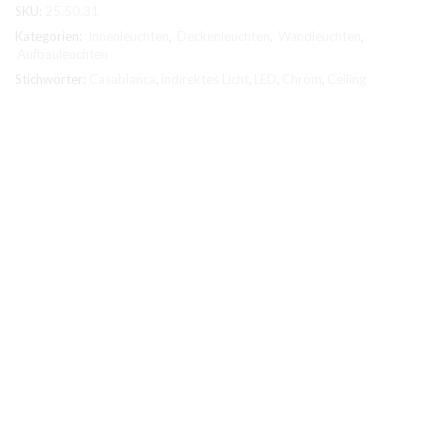
SKU:
25.50.31
chrom
Menge
Kategorien:
Innenleuchten
,
Deckenleuchten
,
Wandleuchten
,
Aufbauleuchten
Stichwörter:
Casablanca
,
indirektes Licht
,
LED
,
Chrom
,
Ceiling