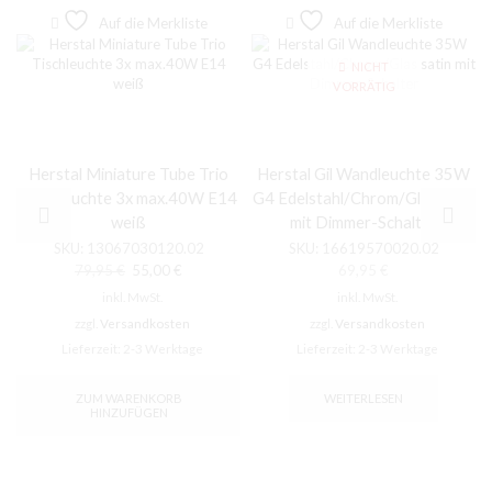
Auf die Merkliste
Auf die Merkliste
NICHT
VORRÄTIG
Herstal Miniature Tube Trio
Herstal Gil Wandleuchte 35W
Tischleuchte 3x max.40W E14
G4 Edelstahl/Chrom/Glas satin
weiß
mit Dimmer-Schalter
SKU:
13067030120.02
SKU:
16619570020.02
Ursprünglicher
Aktueller
79,95
€
55,00
€
69,95
€
Preis
Preis
inkl. MwSt.
inkl. MwSt.
war:
ist:
zzgl.
Versandkosten
zzgl.
Versandkosten
79,95 €
55,00 €.
Lieferzeit:
2-3 Werktage
Lieferzeit:
2-3 Werktage
ZUM WARENKORB
WEITERLESEN
HINZUFÜGEN