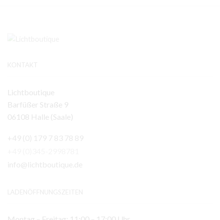
KONTAKT
Lichtboutique
Barfüßer Straße 9
06108 Halle (Saale)
+49 (0) 179 7 83 78 89
+49 (0)345-2998781
info@lichtboutique.de
LADENÖFFNUNGSZEITEN
Montag – Freitag: 11:00 – 17:00 Uhr