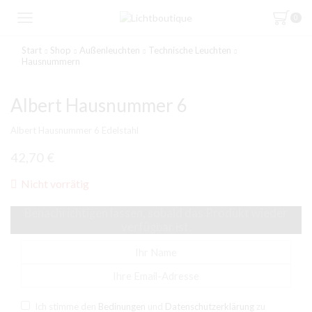
0
Start
Shop
Außenleuchten
Technische Leuchten
Hausnummern
Albert Hausnummer 6
Albert Hausnummer 6 Edelstahl
42,70
€
Nicht vorrätig
Benachrichtigen lassen, sobald das Produkt wieder
verfügbar ist.
Ich stimme den
Bedinungen
und
Datenschutzerklärung
zu