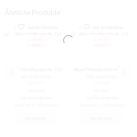
Ähnliche Produkte
Auf die Merkliste
Auf die Merkliste
NICHT
NICHT
VORRÄTIG
VORRÄTIG
Albert Briefkasten Nr. 720
Albert Wandleuchte Nr. 633
SKU:
600720.03
SKU:
600633.03
139,99
€
127,20
€
inkl. MwSt.
inkl. MwSt.
zzgl.
Versandkosten
zzgl.
Versandkosten
Lieferzeit:
5 – 10 Werktage
Lieferzeit:
5 – 10 Werktage
WEITERLESEN
WEITERLESEN