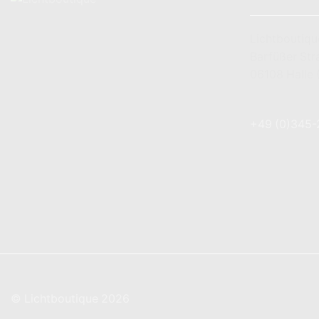
Lichtboutiqu
Barfüßer Str
06108 Halle 
+49 (0) 179 
+49 (0)345
info@lichtbo
© Lichtboutique 2026