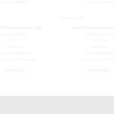
NICHT VORRÄTIG
NICHT VORRÄTIG
Schnellansicht
 Pfeilerleuchte Nr. 536
Albert Pfeilerleuchte 
SKU:
600536.03
SKU:
600533.03
113,40
€
178,50
€
inkl. MwSt.
inkl. MwSt.
zzgl.
Versandkosten
zzgl.
Versandkost
ferzeit:
5 – 10 Werktage
Lieferzeit:
5 – 10 Wer
WEITERLESEN
WEITERLESEN
LADENÖFFNUNGSZEITEN