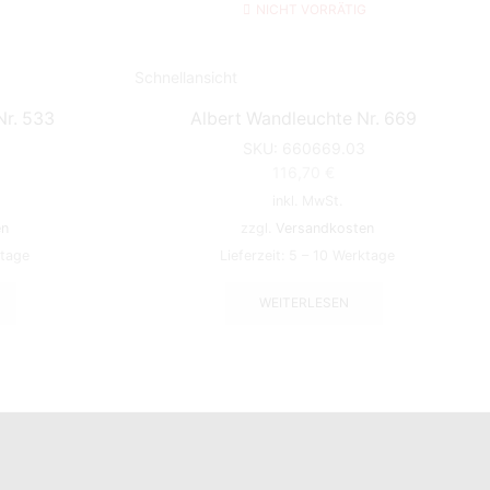
NICHT VORRÄTIG
Schnellansicht
Nr. 533
Albert Wandleuchte Nr. 669
SKU:
660669.03
116,70
€
inkl. MwSt.
en
zzgl.
Versandkosten
ktage
Lieferzeit:
5 – 10 Werktage
WEITERLESEN
INFORMATIONEN