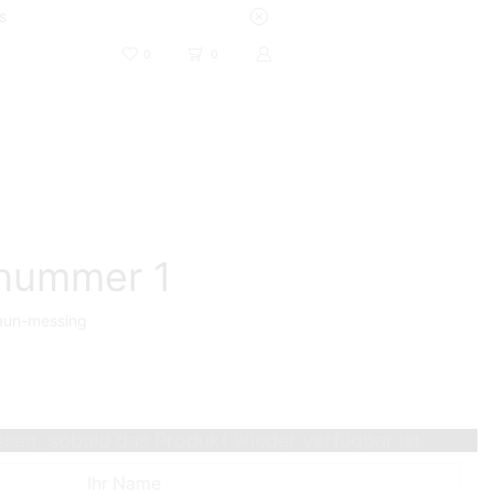
s
0
0
snummer 1
aun-messing
ssen, sobald das Produkt wieder verfügbar ist.