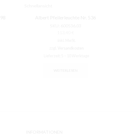
Schnellansicht
Schnellansic
698
Albert Pfeilerleuchte Nr. 536
Alber
SKU:
600536.03
113,40
€
inkl. MwSt.
zzgl.
Versandkosten
Lieferzeit:
5 – 10 Werktage
Li
WEITERLESEN
INFORMATIONEN