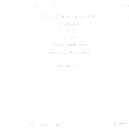
Schnellansicht
Schnella
Albert Wandleuchte Nr. 688
Alb
SKU:
600688.03
241,20
€
inkl. MwSt.
zzgl.
Versandkosten
Lieferzeit:
5 – 10 Werktage
WEITERLESEN
KONTA