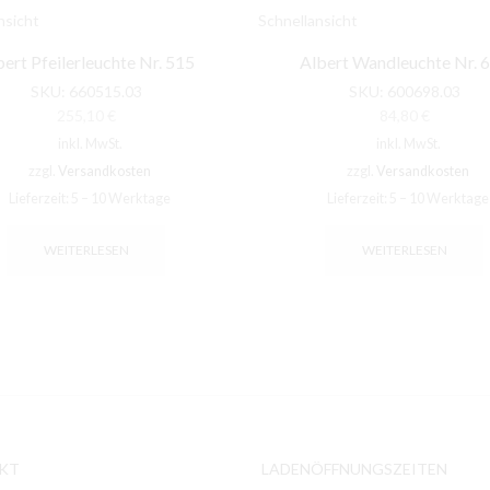
nsicht
Schnellansicht
ert Pfeilerleuchte Nr. 515
Albert Wandleuchte Nr. 
SKU:
660515.03
SKU:
600698.03
255,10
€
84,80
€
inkl. MwSt.
inkl. MwSt.
zzgl.
Versandkosten
zzgl.
Versandkosten
Lieferzeit:
5 – 10 Werktage
Lieferzeit:
5 – 10 Werktage
WEITERLESEN
WEITERLESEN
KT
LADENÖFFNUNGSZEITEN