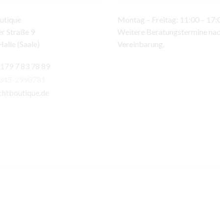
utique
Montag – Freitag: 11:00 – 17:
r Straße 9
Weitere Beratungstermine na
alle (Saale)
Vereinbarung.
 179 7 83 78 89
)345-2998781
chtboutique.de