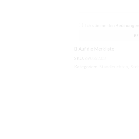
Ich stimme den
Bedinunge
Auf die Merkliste
SKU:
690552.03
Kategorien:
Standleuchten
,
Ste