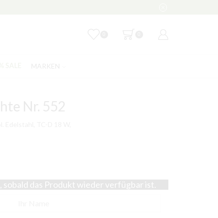
0
0
MARKEN
% SALE
hte Nr. 552
l. Edelstahl, TC-D 18 W,
 sobald das Produkt wieder verfügbar ist.