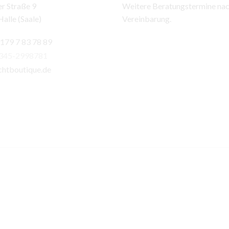
r Straße 9
Weitere Beratungstermine na
alle (Saale)
Vereinbarung.
 179 7 83 78 89
)345-2998781
chtboutique.de