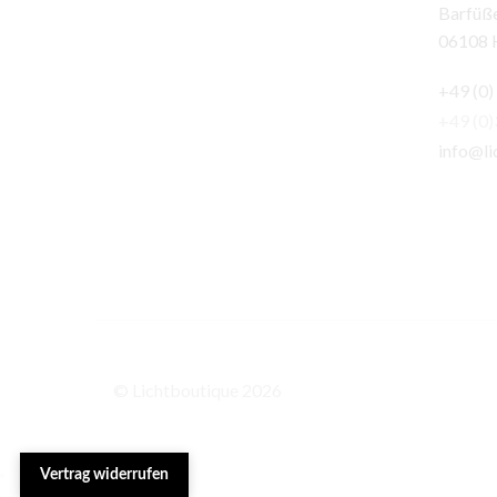
Barfüße
06108 H
+49 (0)
+49 (0
info@li
© Lichtboutique 2026
Vertrag widerrufen