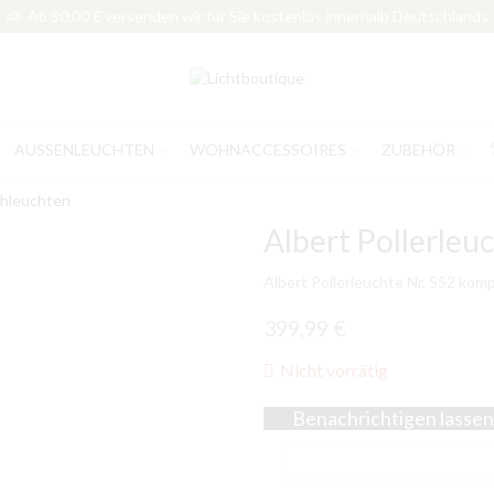
Ab 50,00 € versenden wir für Sie kostenlos innerhalb Deutschlands
AUSSENLEUCHTEN
WOHNACCESSOIRES
ZUBEHÖR
hleuchten
Albert Pollerleuc
Albert Pollerleuchte Nr. 552 komp
399,99
€
Nicht vorrätig
Benachrichtigen lassen,