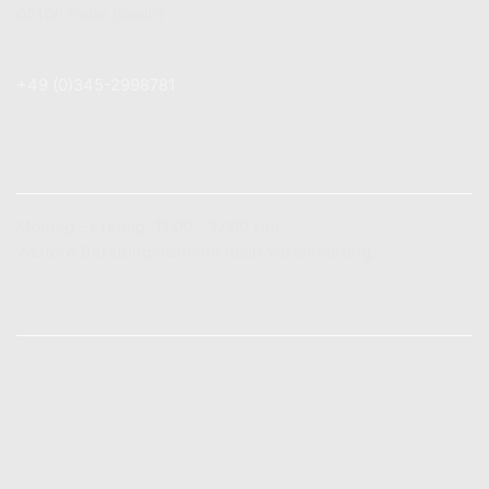
06108 Halle (Saale)
+49 (0) 179 7 83 78 89
+49 (0)345-2998781
info@lichtboutique.de
LADENÖFFNUNGSZEITEN
Montag – Freitag: 11:00 – 17:00 Uhr
Weitere Beratungstermine nach Vereinbarung.
INFORMATIONEN
Zahlungsarten
Versandarten
Vertrag widerrufen
Widerrufsbelehrung