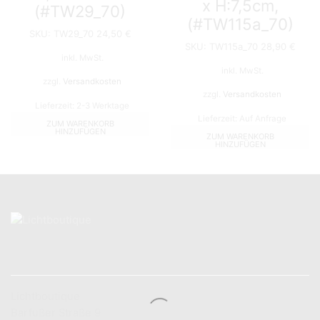
x H:7,5cm,
(#TW29_70)
(#TW115a_70)
SKU:
TW29_70
24,50
€
SKU:
TW115a_70
28,90
€
inkl. MwSt.
inkl. MwSt.
zzgl.
Versandkosten
zzgl.
Versandkosten
Lieferzeit:
2-3 Werktage
Lieferzeit:
Auf Anfrage
ZUM WARENKORB
HINZUFÜGEN
ZUM WARENKORB
HINZUFÜGEN
KONTAKT
Lichtboutique
Barfüßer Straße 9