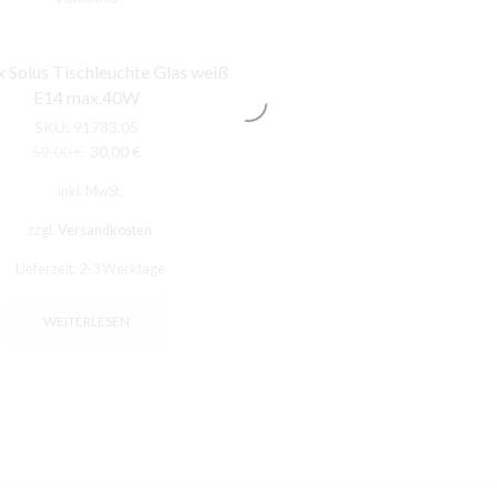
 Solus Tischleuchte Glas weiß
E14 max.40W
SKU:
91783.05
Ursprünglicher
Aktueller
59,00
€
30,00
€
Preis
Preis
inkl. MwSt.
war:
ist:
59,00 €
30,00 €.
zzgl.
Versandkosten
Lieferzeit:
2-3 Werktage
WEITERLESEN