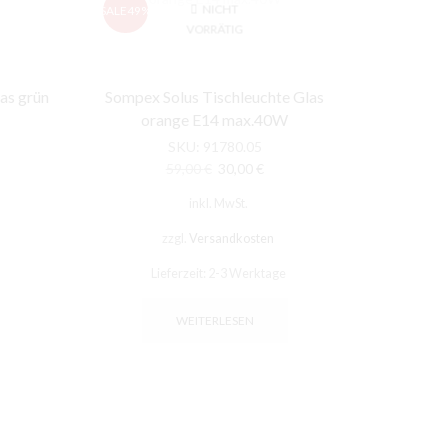
NICHT
SALE
49%
Zubehör
VORRÄTIG
MARKEN
as grün
Sompex Solus Tischleuchte Glas
orange E14 max.40W
SKU:
91780.05
her
eller
Ursprünglicher
Aktueller
59,00
€
30,00
€
s
Preis
Preis
inkl. MwSt.
war:
ist:
0 €.
59,00 €
30,00 €.
zzgl.
Versandkosten
Lieferzeit:
2-3 Werktage
WEITERLESEN