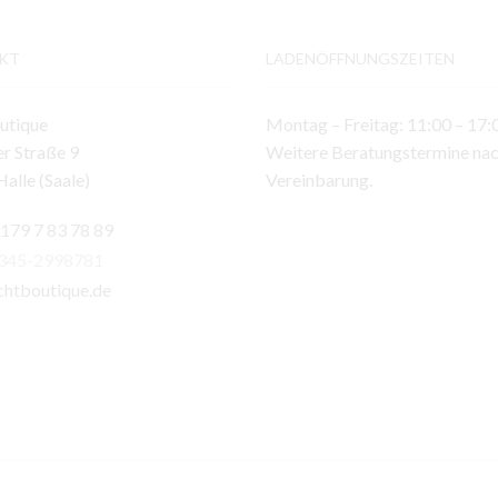
KT
LADENÖFFNUNGSZEITEN
utique
Montag – Freitag: 11:00 – 17:
r Straße 9
Weitere Beratungstermine na
alle (Saale)
Vereinbarung.
 179 7 83 78 89
)345-2998781
chtboutique.de