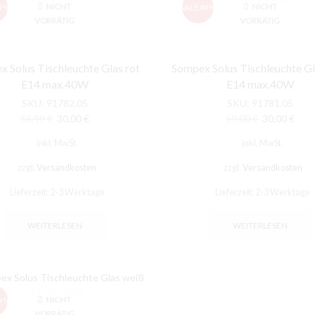
NICHT
NICHT
9%
SALE
49%
VORRÄTIG
VORRÄTIG
 Solus Tischleuchte Glas rot
Sompex Solus Tischleuchte Gl
E14 max.40W
E14 max.40W
SKU:
91782.05
SKU:
91781.05
Ursprünglicher
Aktueller
Ursprünglic
Aktu
58,99
€
30,00
€
59,00
€
30,00
€
Preis
Preis
Preis
Prei
inkl. MwSt.
inkl. MwSt.
war:
ist:
war:
ist:
58,99 €
30,00 €.
59,00 €
30,0
zzgl.
Versandkosten
zzgl.
Versandkosten
Lieferzeit:
2-3 Werktage
Lieferzeit:
2-3 Werktage
WEITERLESEN
WEITERLESEN
NICHT
9%
VORRÄTIG