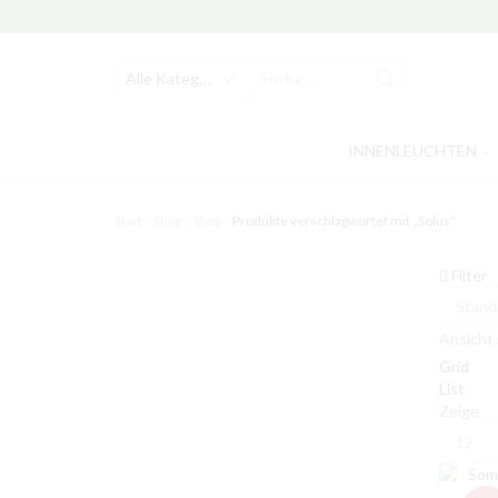
Search
input
INNENLEUCHTEN
Start
Shop
Shop
Produkte verschlagwortet mit „Solus“
Filter
Ansicht 
Grid
List
Zeige
Produkt
pro
Seite