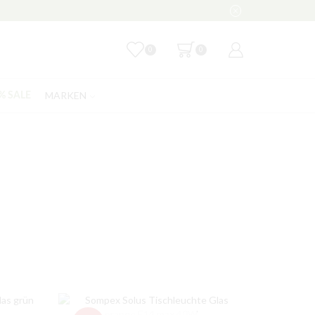
0
0
MARKEN
% SALE
KATEGORIEN
% Sale
Außenleuchten
Innenleuchten
Unkategorisiert
Wohnaccessoires