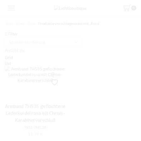
0
Start
Shop
Shop
Produkte verschlagwortet mit „Rosa“
Filter
Ansicht als:
Grid
List
Armband 7H535 geflochtene
Lederkordel rosa mit Chrom-
Karabinerverschluß
SKU:
7H536
11,99
€