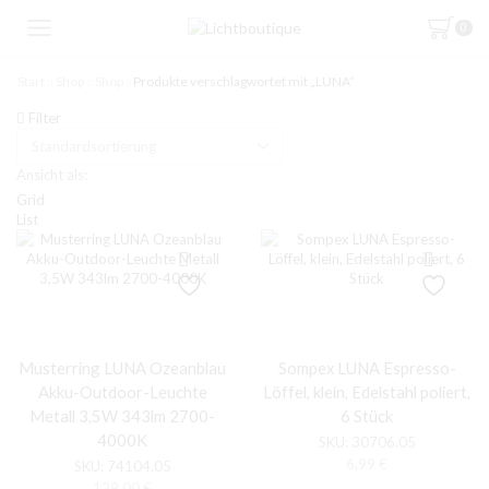
0
Start
Shop
Shop
Produkte verschlagwortet mit „LUNA“
Filter
Ansicht als:
Grid
List
Musterring LUNA Ozeanblau
Sompex LUNA Espresso-
Akku-Outdoor-Leuchte
Löffel, klein, Edelstahl poliert,
Metall 3,5W 343lm 2700-
6 Stück
4000K
SKU:
30706.05
6,99
€
SKU:
74104.05
129,00
€