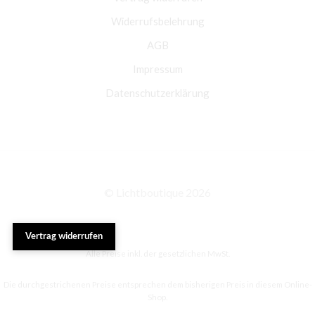
Widerrufsbelehrung
AGB
Impressum
Datenschutzerklärung
© Lichtboutique 2026
Vertrag widerrufen
Alle Preise inkl. der gesetzlichen MwSt.
Die durchgestrichenen Preise entsprechen dem bisherigen Preis in diesem Online-
Shop.