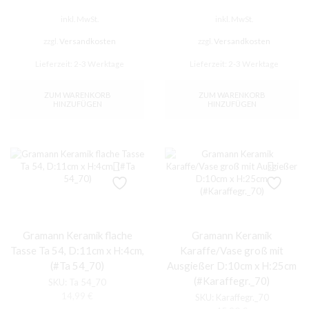
inkl. MwSt.
inkl. MwSt.
zzgl.
Versandkosten
zzgl.
Versandkosten
Lieferzeit:
2-3 Werktage
Lieferzeit:
2-3 Werktage
ZUM WARENKORB
ZUM WARENKORB
HINZUFÜGEN
HINZUFÜGEN
Gramann Keramik flache
Gramann Keramik
Tasse Ta 54, D:11cm x H:4cm,
Karaffe/Vase groß mit
(#Ta 54_70)
Ausgießer D:10cm x H:25cm
(#Karaffegr._70)
SKU:
Ta 54_70
14,99
€
SKU:
Karaffegr._70