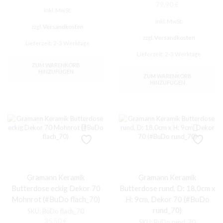
79,90
€
inkl. MwSt.
inkl. MwSt.
zzgl.
Versandkosten
zzgl.
Versandkosten
Lieferzeit:
2-3 Werktage
Lieferzeit:
2-3 Werktage
ZUM WARENKORB
HINZUFÜGEN
ZUM WARENKORB
HINZUFÜGEN
Gramann Keramik
Gramann Keramik
Butterdose eckig Dekor 70
Butterdose rund, D: 18,0cm x
Mohnrot (#BuDo flach_70)
H: 9cm, Dekor 70 (#BuDo
rund_70)
SKU:
BuDo flach_70
35,50
€
SKU:
BuDo rund_70