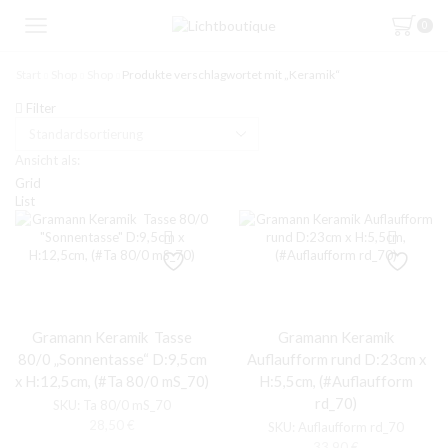
0
Start
Shop
Shop
Produkte verschlagwortet mit „Keramik“
Filter
Ansicht als:
Grid
List
Gramann Keramik Tasse
Gramann Keramik
80/0 „Sonnentasse“ D:9,5cm
Auflaufform rund D:23cm x
x H:12,5cm, (#Ta 80/0 mS_70)
H:5,5cm, (#Auflaufform
rd_70)
SKU:
Ta 80/0 mS_70
28,50
€
SKU:
Auflaufform rd_70
33,90
€