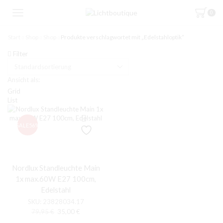
0
Start
Shop
Shop
Produkte verschlagwortet mit „Edelstahloptik“
Filter
Ansicht als:
Grid
List
SALE
56%
Nordlux Standleuchte Main
1x max.60W E27 100cm,
Edelstahl
SKU:
23828034.17
Ursprünglicher
Aktueller
79,95
€
35,00
€
Preis
Preis