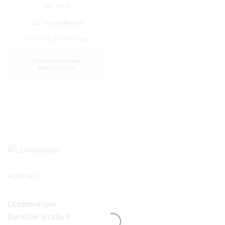
inkl. MwSt.
war:
ist:
79,95 €
35,00 €.
zzgl.
Versandkosten
Lieferzeit:
2-3 Werktage
ZUM WARENKORB
HINZUFÜGEN
KONTAKT
Lichtboutique
Barfüßer Straße 9