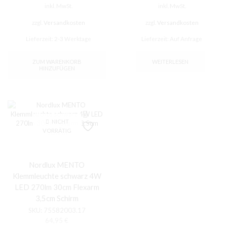
inkl. MwSt.
inkl. MwSt.
war:
ist:
99,99 €
39,00 €.
zzgl.
Versandkosten
zzgl.
Versandkosten
Lieferzeit:
2-3 Werktage
Lieferzeit:
Auf Anfrage
ZUM WARENKORB
WEITERLESEN
HINZUFÜGEN
NICHT
VORRÄTIG
Nordlux MENTO
Klemmleuchte schwarz 4W
LED 270lm 30cm Flexarm
3,5cm Schirm
SKU:
75582003.17
64,95
€