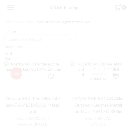
0
Start
Shop
Shop
Produkte verschlagwortet mit „4W“
Filter
Ansicht als:
Grid
List
SALE
61%
NICHT
VORRÄTIG
Nordlux ARKI Pendelleuchte
NEWDES MERIDIAN Akku-
max.7,4W LED GU10 Metall
Outdoor-Leuchte Metall
grün
anthrazit 4W LED 388lm
SKU:
75093023.17
SKU:
78237.05
Ursprünglicher
Aktueller
99,99
€
39,00
€
179,00
€
Preis
Preis