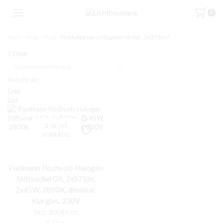
0
Start
Shop
Shop
Produkte verschlagwortet mit „2x575lm“
Filter
Ansicht als:
Grid
List
NICHT
VORRÄTIG
Paulmann Hochvolt-Halogen
Stiftsockel G9, 2x575lm,
2x45W, 2800K, dimmbar,
Klarglas, 230V
SKU:
80089.01
9,99
€