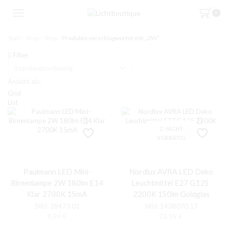
0
Start
Shop
Shop
Produkte verschlagwortet mit „2W“
Filter
Ansicht als:
Grid
List
NICHT
VORRÄTIG
Paulmann LED Mini-
Nordlux AVRA LED Deko
Birnenlampe 2W 180lm E14
Leuchtmittel E27 G125 ​​
Klar 2700K 15mA
2200K 150lm Goldglas
SKU:
28473.01
SKU:
1438070.17
8,99
€
26,99
€